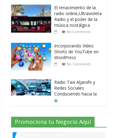
El renacimiento de la
radio online,Ultravioleta
Radio y el poder de la
música nostálgica
No Comments
Incorporando Video
Shorts de YouTube en
WordPress
No Comments
Radio Taxi Aljarafe y
Redes Sociales
Conduciendo hacia la
Conexión Digital
No Comments
Radio Taxi Aljarafe tel
Promociona tu Negocio Aquí
653404040 el Servicio
Esencial de Movilidad
en Aljarafe