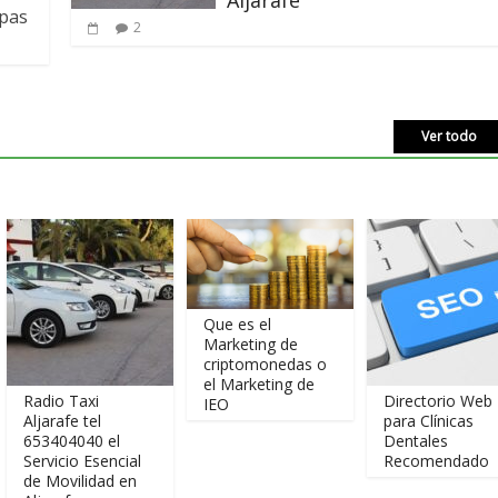
Aljarafe
spas
2
Ver todo
Que es el
Marketing de
criptomonedas o
el Marketing de
 Taxi
Directorio Web
IEO
fe tel
para Clínicas
4040 el
Dentales
cio Esencial
Recomendado
vilidad en