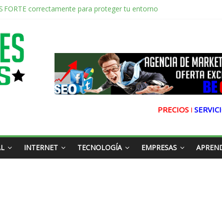
to de la radio online,Ultravioleta Radio y el poder de la música nostál
o Video Shorts de YouTube en WordPress
ljarafe y Redes Sociales Conduciendo hacia la Conexión Digital
jarafe tel 653404040 el Servicio Esencial de Movilidad en Aljarafe
S FORTE correctamente para proteger tu entorno
PRECIOS ǀ
SERVICI
AL
INTERNET
TECNOLOGÍA
EMPRESAS
APREN