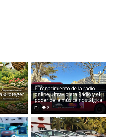
TE
El renacimiento de la radio
a proteger
online,Ultravioleta Radio y el
poder de la música nostálgica
0
as
Tourism
Travel