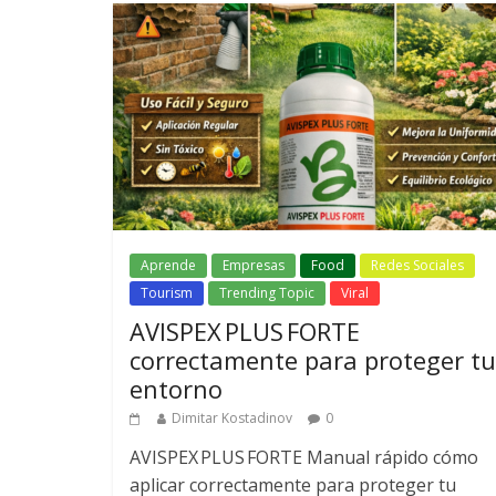
Aprende
Empresas
Food
Redes Sociales
Tourism
Trending Topic
Viral
AVISPEX PLUS FORTE
correctamente para proteger tu
entorno
Dimitar Kostadinov
0
AVISPEX PLUS FORTE Manual rápido cómo
aplicar correctamente para proteger tu