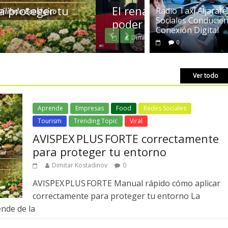
ine,Ultravioleta Radio y el
Radio Taxi A
Radio Taxi Aljarafe
Sociales Conducien
la Conexión 
Conexión Digital
Dimitar Kostadi
0
Ver todo
Aprende
Empresas
Food
Redes Sociales
Tourism
Trending Topic
Viral
AVISPEX PLUS FORTE correctamente
para proteger tu entorno
Dimitar Kostadinov
0
AVISPEX PLUS FORTE Manual rápido cómo aplicar
correctamente para proteger tu entorno La
ende de la