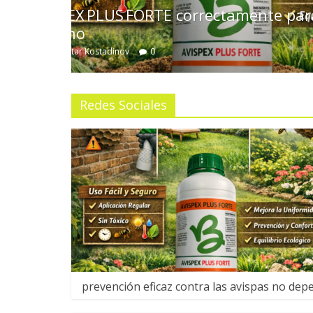
er tu
El renacimiento de la radio onl
poder de la música nostálgica
Dimitar Kostadinov
0
Redes Sociales
prevención eficaz contra las avispas no dep