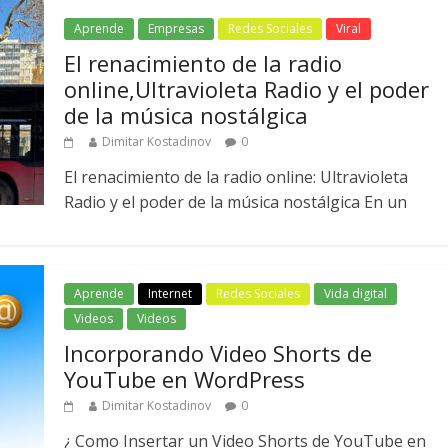
Aprende
Empresas
Redes Sociales
Viral
El renacimiento de la radio
online,Ultravioleta Radio y el poder
de la música nostálgica
Dimitar Kostadinov
0
El renacimiento de la radio online: Ultravioleta
Radio y el poder de la música nostálgica En un
Aprende
Internet
Redes Sociales
Vida digital
Videos
Videos
Incorporando Video Shorts de
YouTube en WordPress
Dimitar Kostadinov
0
¿ Como Insertar un Video Shorts de YouTube en