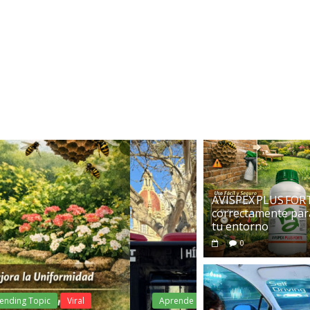
AVISPEX PLUS FOR
correctamente par
tu entorno
0
Aprende
Empres