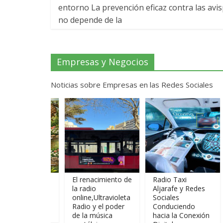
entorno La prevención eficaz contra las avi
no depende de la
Empresas y Negocios
Noticias sobre Empresas en las Redes Sociales
US FO
El renacimiento de
Radio Taxi
Radio
la radio
Aljarafe y Redes
Aljara
nte
online,Ultravioleta
Sociales
65340
er tu
Radio y el poder
Conduciendo
Servi
de la música
hacia la Conexión
de Mo