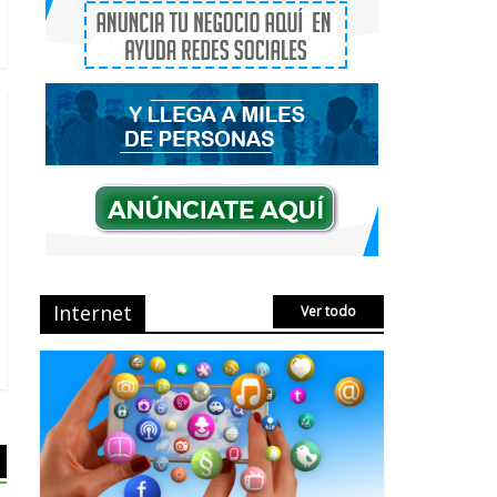
2 Comments
Que es el Marketing de
criptomonedas o el
Marketing de IEO
No Comments
AVISPEX PLUS FORTE
correctamente para
proteger tu entorno
No Comments
Internet
Ver todo