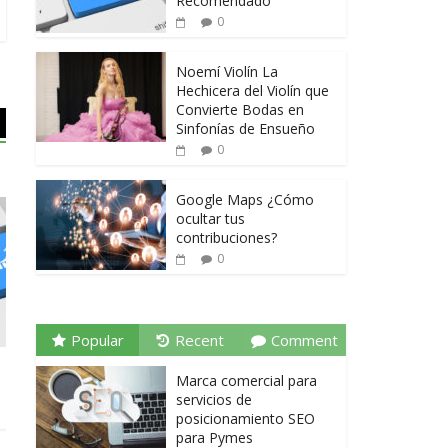
Recomendado
0
Noemí Violín La
Hechicera del Violín que
Convierte Bodas en
Sinfonías de Ensueño
0
Google Maps ¿Cómo
El Ratón Pérez
ocultar tus
contribuciones?
0
Popular
Recent
Comment
Taxi del Aljarafe
AVISPEX PLUS FO
en las redes
RTE
Marca comercial para
sociales
correctamente
servicios de
para proteger tu
posicionamiento SEO
entorno
para Pymes