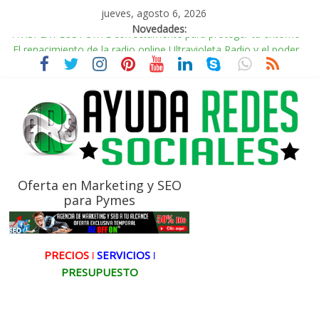
jueves, agosto 6, 2026
Novedades:
El renacimiento de la radio online,Ultravioleta Radio y el poder
de la música nostálgica
Incorporando Video Shorts de YouTube en WordPress
Radio Taxi Aljarafe y Redes Sociales Conduciendo hacia la
Conexión Digital
Radio Taxi Aljarafe tel 653404040 el Servicio Esencial de
Movilidad en Aljarafe
AVISPEX PLUS FORTE correctamente para proteger tu entorno
Oferta en Marketing y SEO
para Pymes
PRECIOS ǀ
SERVICIOS ǀ
PRESUPUESTO