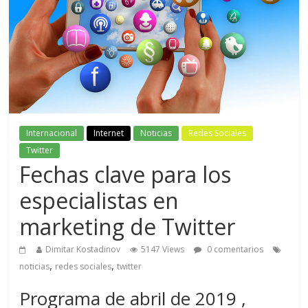
Internacional
Internet
Noticias
Redes Sociales
Twitter
Fechas clave para los
especialistas en
marketing de Twitter
Dimitar Kostadinov
5147 Views
0 comentarios
,
,
noticias
redes sociales
twitter
Programa de abril de 2019 ,