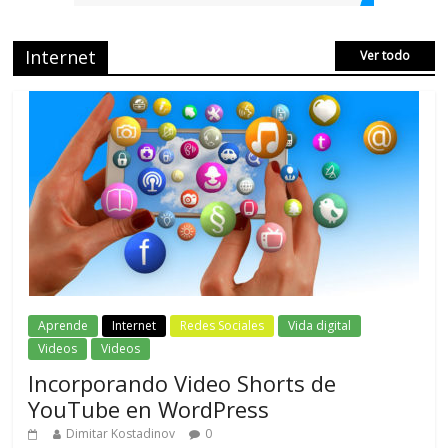
Internet
Ver todo
Aprende
Internet
Redes Sociales
Vida digital
Videos
Videos
Incorporando Video Shorts de
YouTube en WordPress
Dimitar Kostadinov
0