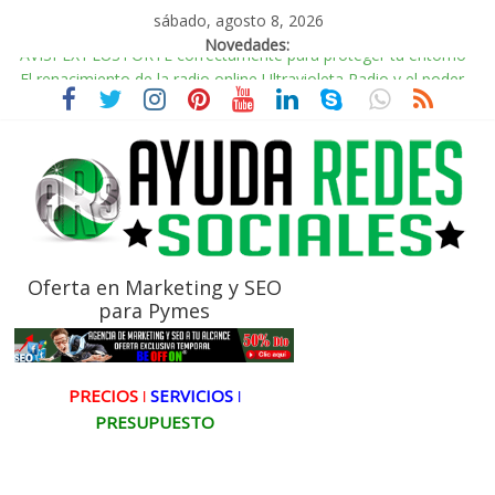
sábado, agosto 8, 2026
Novedades:
El renacimiento de la radio online,Ultravioleta Radio y el poder
de la música nostálgica
Incorporando Video Shorts de YouTube en WordPress
Radio Taxi Aljarafe y Redes Sociales Conduciendo hacia la
Conexión Digital
Radio Taxi Aljarafe tel 653404040 el Servicio Esencial de
Movilidad en Aljarafe
AVISPEX PLUS FORTE correctamente para proteger tu entorno
Oferta en Marketing y SEO
para Pymes
PRECIOS ǀ
SERVICIOS ǀ
PRESUPUESTO