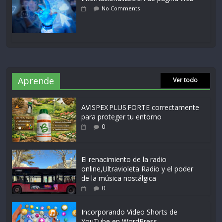
No Comments
Aprende
Ver todo
AVISPEX PLUS FORTE correctamente
para proteger tu entorno
0
El renacimiento de la radio
online,Ultravioleta Radio y el poder
de la música nostálgica
0
Incorporando Video Shorts de
YouTube en WordPress