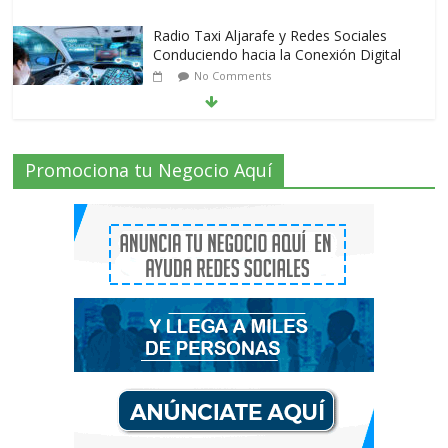
Radio Taxi Aljarafe y Redes Sociales
Conduciendo hacia la Conexión Digital
No Comments
Radio Taxi Aljarafe tel 653404040 el
Promociona tu Negocio Aquí
Servicio Esencial de Movilidad en Aljarafe
2 Comments
Que es el Marketing de criptomonedas o
el Marketing de IEO
No Comments
AVISPEX PLUS FORTE correctamente
para proteger tu entorno
No Comments