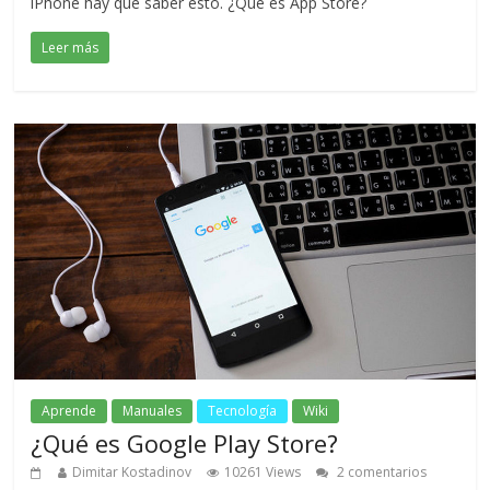
iPhone hay que saber esto. ¿Qué es App Store?
Leer más
Aprende
Manuales
Tecnología
Wiki
¿Qué es Google Play Store?
Dimitar Kostadinov
10261 Views
2 comentarios