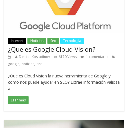
Internet
Noticias
Seo
Tecnología
¿Que es Google Cloud Vision?
Dimitar Kostadinov
6170 Views
1 comentario
,
,
google
noticias
seo
¿Que es Cloud Vision la nueva herramienta de Google y
como nos puede ayudar en SEO? Extrae información valiosa
a
Leer más