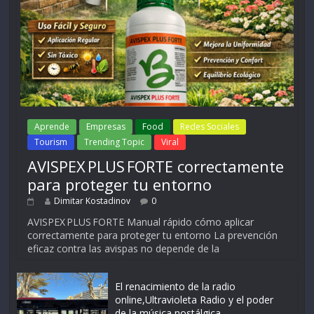
Aprende
Empresas
Food
Redes Sociales
Tourism
Trending Topic
Viral
AVISPEX PLUS FORTE correctamente
para proteger tu entorno
Dimitar Kostadinov
0
AVISPEX PLUS FORTE Manual rápido cómo aplicar
correctamente para proteger tu entorno La prevención
eficaz contra las avispas no depende de la
El renacimiento de la radio
online,Ultravioleta Radio y el poder
de la música nostálgica