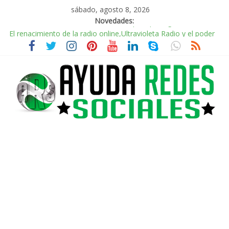
sábado, agosto 8, 2026
Novedades:
El renacimiento de la radio online,Ultravioleta Radio y el poder
de la música nostálgica
Incorporando Video Shorts de YouTube en WordPress
Radio Taxi Aljarafe y Redes Sociales Conduciendo hacia la
Conexión Digital
Radio Taxi Aljarafe tel 653404040 el Servicio Esencial de
Movilidad en Aljarafe
AVISPEX PLUS FORTE correctamente para proteger tu entorno