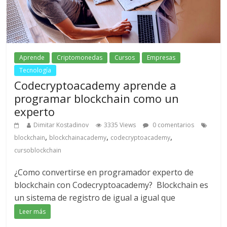
Aprende
Criptomonedas
Cursos
Empresas
Tecnología
Codecryptoacademy aprende a
programar blockchain como un
experto
Dimitar Kostadinov
3335 Views
0 comentarios
,
,
,
blockchain
blockchainacademy
codecryptoacademy
cursoblockchain
¿Como convertirse en programador experto de
blockchain con Codecryptoacademy? Blockchain es
un sistema de registro de igual a igual que
Leer más