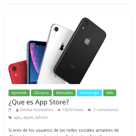
Aprende
Glosario
Manuales
Tecnología
Wiki
¿Que es App Store?
Dimitar Kostadinov
10530 Views
2 comentarios
,
,
app
apple
iphone
Si eres de los usuarios de las redes sociales amantes de