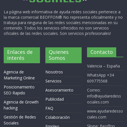
La página web informativa de ayuda redes sociales pertenece a
la marca comercial BEOFFON® No representa oficialmente y no
trabaja para ninguna de las redes sociales mencionadas en su
contenido. Todos los servicios ofrecidos no son servicios
oficiales de las redes sociales. Son servicios profesionales!
Enlaces de
Quienes
Contacto
interés
Somos
Valencia – España
Agencia de
Nosotros
WhatsApp +34
Marketing Online
Servicios
609775568
Posicionamiento
Asesoramiento
Correo:
SEO Rapido
info@ayudaredess
Publicidad
Agencia de Growth
ociales.com
hacking
FAQ
www.ayudaredesso
Gestión de Redes
ciales.com
Colaboración
Sociales
Skype: Beoffon
Empleo