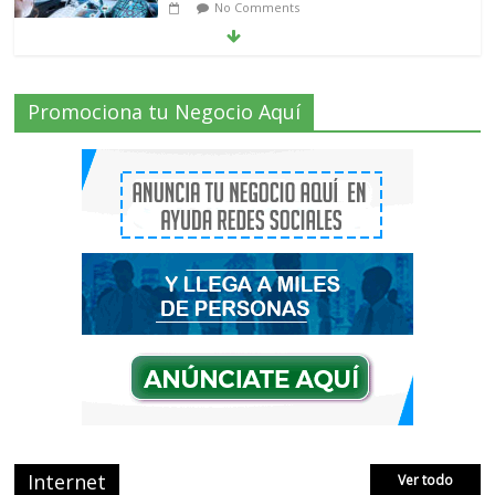
Radio Taxi Aljarafe tel 653404040 el
Servicio Esencial de Movilidad en Aljarafe
2 Comments
Promociona tu Negocio Aquí
Que es el Marketing de criptomonedas o
el Marketing de IEO
No Comments
AVISPEX PLUS FORTE correctamente
para proteger tu entorno
No Comments
Internet
Ver todo