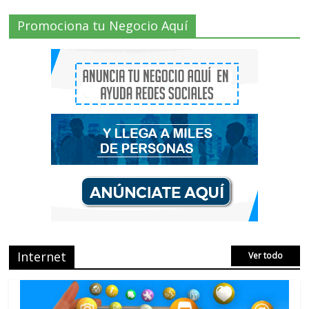
Radio Taxi Aljarafe tel 653404040 el
Promociona tu Negocio Aquí
Servicio Esencial de Movilidad en Aljarafe
2 Comments
Que es el Marketing de criptomonedas o
el Marketing de IEO
No Comments
AVISPEX PLUS FORTE correctamente
para proteger tu entorno
No Comments
Internet
Ver todo