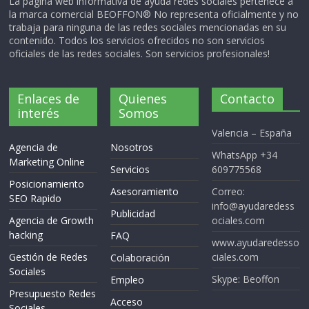
La página web informativa de ayuda redes sociales pertenece a
la marca comercial BEOFFON® No representa oficialmente y no
trabaja para ninguna de las redes sociales mencionadas en su
contenido. Todos los servicios ofrecidos no son servicios
oficiales de las redes sociales. Son servicios profesionales!
Enlaces de
Quienes
Contacto
interés
Somos
Valencia – España
Agencia de
Nosotros
WhatsApp +34
Marketing Online
Servicios
609775568
Posicionamiento
Asesoramiento
Correo:
SEO Rapido
info@ayudaredess
Publicidad
Agencia de Growth
ociales.com
hacking
FAQ
www.ayudaredesso
Gestión de Redes
ciales.com
Colaboración
Sociales
Skype: Beoffon
Empleo
Presupuesto Redes
Acceso
Sociales