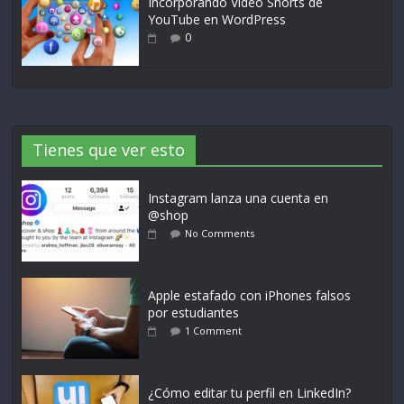
Incorporando Video Shorts de
YouTube en WordPress
0
Tienes que ver esto
Instagram lanza una cuenta en
@shop
No Comments
Apple estafado con iPhones falsos
por estudiantes
1 Comment
¿Cómo editar tu perfil en LinkedIn?