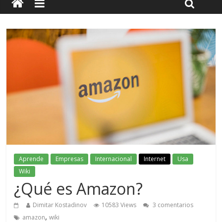
Aprende
Empresas
Internacional
Internet
Usa
Wiki
¿Qué es Amazon?
Dimitar Kostadinov
10583 Views
3 comentarios
,
amazon
wiki