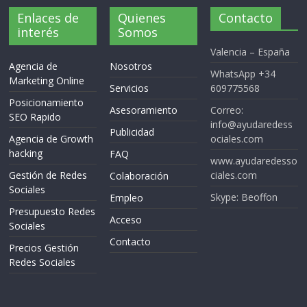
Enlaces de
Quienes
Contacto
interés
Somos
Valencia – España
Agencia de
Nosotros
WhatsApp +34
Marketing Online
Servicios
609775568
Posicionamiento
Asesoramiento
Correo:
SEO Rapido
info@ayudaredess
Publicidad
Agencia de Growth
ociales.com
hacking
FAQ
www.ayudaredesso
Gestión de Redes
ciales.com
Colaboración
Sociales
Skype: Beoffon
Empleo
Presupuesto Redes
Acceso
Sociales
Contacto
Precios Gestión
Redes Sociales