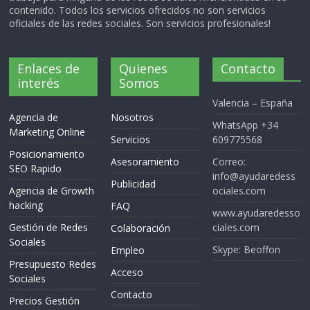
contenido. Todos los servicios ofrecidos no son servicios
oficiales de las redes sociales. Son servicios profesionales!
Enlaces de
Quienes
Contacto
interés
Somos
Valencia – España
Agencia de
Nosotros
WhatsApp +34
Marketing Online
Servicios
609775568
Posicionamiento
Asesoramiento
Correo:
SEO Rapido
info@ayudaredess
Publicidad
Agencia de Growth
ociales.com
hacking
FAQ
www.ayudaredesso
Gestión de Redes
ciales.com
Colaboración
Sociales
Skype: Beoffon
Empleo
Presupuesto Redes
Acceso
Sociales
Contacto
Precios Gestión