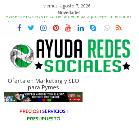
viernes, agosto 7, 2026
Novedades:
AVISPEX PLUS FORTE correctamente para proteger tu entorno
El renacimiento de la radio online,Ultravioleta Radio y el poder
de la música nostálgica
Incorporando Video Shorts de YouTube en WordPress
Radio Taxi Aljarafe y Redes Sociales Conduciendo hacia la
Conexión Digital
Radio Taxi Aljarafe tel 653404040 el Servicio Esencial de
Movilidad en Aljarafe
Oferta en Marketing y SEO
para Pymes
PRECIOS ǀ
SERVICIOS ǀ
PRESUPUESTO