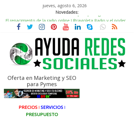
jueves, agosto 6, 2026
Novedades:
El renacimiento de la radio online,Ultravioleta Radio y el poder
de la música nostálgica
Incorporando Video Shorts de YouTube en WordPress
Radio Taxi Aljarafe y Redes Sociales Conduciendo hacia la
Conexión Digital
Radio Taxi Aljarafe tel 653404040 el Servicio Esencial de
Movilidad en Aljarafe
AVISPEX PLUS FORTE correctamente para proteger tu entorno
Oferta en Marketing y SEO
para Pymes
PRECIOS ǀ
SERVICIOS ǀ
PRESUPUESTO