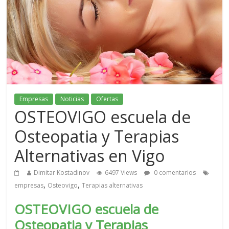
Empresas
Noticias
Ofertas
OSTEOVIGO escuela de
Osteopatia y Terapias
Alternativas en Vigo
Dimitar Kostadinov
6497 Views
0 comentarios
,
,
empresas
Osteovigo
Terapias alternativas
OSTEOVIGO escuela de
Osteopatia y Terapias