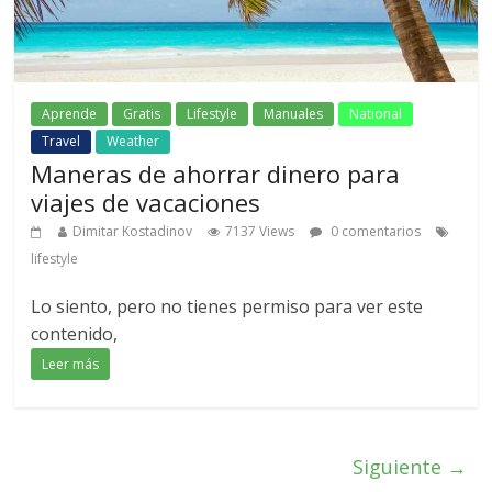
Aprende
Gratis
Lifestyle
Manuales
National
Travel
Weather
Maneras de ahorrar dinero para
viajes de vacaciones
Dimitar Kostadinov
7137 Views
0 comentarios
lifestyle
Lo siento, pero no tienes permiso para ver este
contenido,
Leer más
Siguiente →