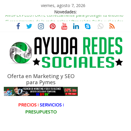
viernes, agosto 7, 2026
Novedades:
El renacimiento de la radio online,Ultravioleta Radio y el poder
de la música nostálgica
Incorporando Video Shorts de YouTube en WordPress
Radio Taxi Aljarafe y Redes Sociales Conduciendo hacia la
Conexión Digital
Radio Taxi Aljarafe tel 653404040 el Servicio Esencial de
Movilidad en Aljarafe
AVISPEX PLUS FORTE correctamente para proteger tu entorno
Oferta en Marketing y SEO
para Pymes
PRECIOS ǀ
SERVICIOS ǀ
PRESUPUESTO