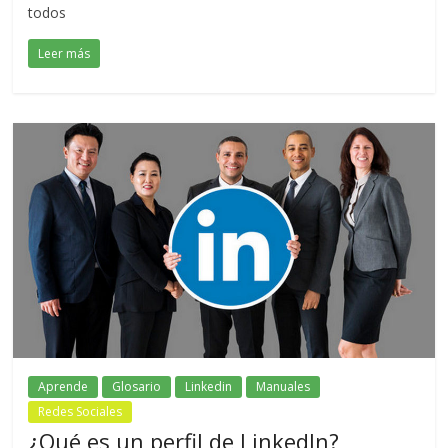
todos
Leer más
Aprende
Glosario
Linkedin
Manuales
Redes Sociales
¿Qué es un perfil de LinkedIn?