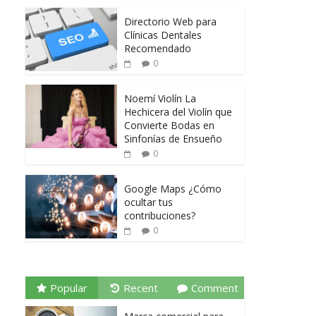
Directorio Web para
Clínicas Dentales
Recomendado
0
Noemí Violín La
Hechicera del Violín que
Convierte Bodas en
Sinfonías de Ensueño
0
Google Maps ¿Cómo
ocultar tus
contribuciones?
0
Popular
Recent
Comment