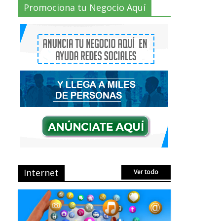
Radio Taxi Aljarafe tel
Promociona tu Negocio Aquí
653404040 el Servicio
Esencial de Movilidad
en Aljarafe
2 Comments
Que es el Marketing de
criptomonedas o el
Marketing de IEO
No Comments
AVISPEX PLUS FORTE
correctamente para
proteger tu entorno
No Comments
Internet
Ver todo