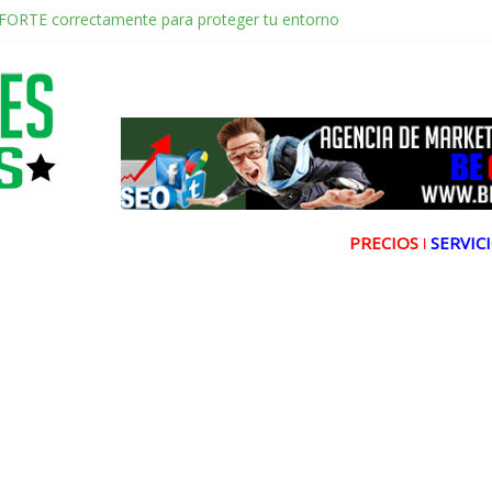
FORTE correctamente para proteger tu entorno
 de la radio online,Ultravioleta Radio y el poder de la música nostálg
Video Shorts de YouTube en WordPress
arafe y Redes Sociales Conduciendo hacia la Conexión Digital
arafe tel 653404040 el Servicio Esencial de Movilidad en Aljarafe
PRECIOS ǀ
SERVICI